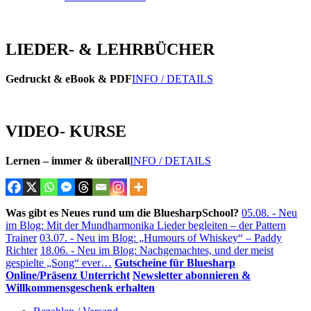
LIEDER- & LEHRBÜCHER
Gedruckt & eBook & PDF
INFO / DETAILS
VIDEO- KURSE
Lernen – immer & überall
INFO / DETAILS
Was gibt es Neues rund um die BluesharpSchool?
05.08. - Neu
im Blog: Mit der Mundharmonika Lieder begleiten – der Pattern
Trainer
03.07. - Neu im Blog: „Humours of Whiskey“ – Paddy
Richter
18.06. - Neu im Blog: Nachgemachtes, und der meist
gespielte „Song“ ever…
Gutscheine für Bluesharp
Online/Präsenz Unterricht
Newsletter abonnieren &
Willkommensgeschenk erhalten