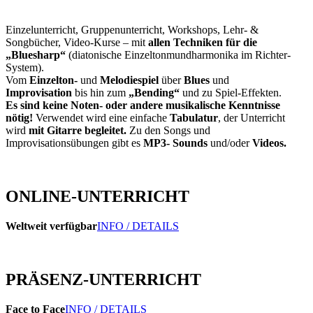
Einzelunterricht, Gruppenunterricht, Workshops, Lehr- &
Songbücher, Video-Kurse – mit
allen Techniken für die
„Bluesharp“
(diatonische Einzeltonmundharmonika im Richter-
System).
Vom
Einzelton-
und
Melodiespiel
über
Blues
und
Improvisation
bis hin zum
„Bending“
und zu Spiel-Effekten.
Es sind keine Noten- oder andere musikalische Kenntnisse
nötig!
Verwendet wird eine einfache
Tabulatur
, der Unterricht
wird
mit Gitarre begleitet.
Zu den Songs und
Improvisationsübungen gibt es
MP3- Sounds
und/oder
Videos.
ONLINE-UNTERRICHT
Weltweit verfügbar
INFO / DETAILS
PRÄSENZ-UNTERRICHT
Face to Face
INFO / DETAILS